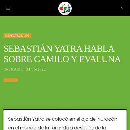
menu
chevron_right
ESPECTÁCULOS
SEBASTIÁN YATRA HABLA
SOBRE CAMILO Y EVALUNA
ORTRADIO | 31/05/2022
Sebastián Yatra se colocó en el ojo del huracán
en el mundo de la farándula después de la