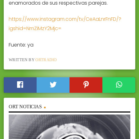
enamorados de sus respectivas parejas.
https://www.instagram.com/tv/CeAaLnrFnFD/?
igshid=NmZiMzY2Mjc=
Fuente: ya
WRITTEN BY
ORTRADIO
ORT NOTICIAS