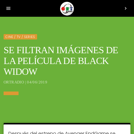
menu
chevron_right
CINE / TV / SERIES
SE FILTRAN IMÁGENES DE
LA PELÍCULA DE BLACK
WIDOW
ORTRADIO | 04/06/2019
Después del estreno de Avenger EndGame se