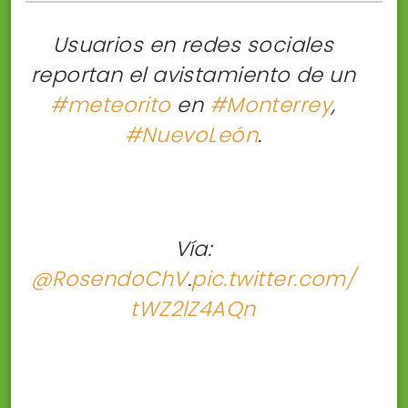
Usuarios en redes sociales
reportan el avistamiento de un
#meteorito
en
#Monterrey
,
#NuevoLeón
.
Vía:
@RosendoChV
.
pic.twitter.com/
tWZ2lZ4AQn