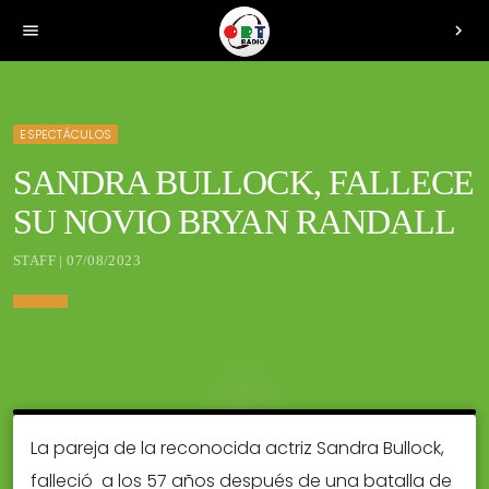
menu
chevron_right
ESPECTÁCULOS
SANDRA BULLOCK, FALLECE
SU NOVIO BRYAN RANDALL
STAFF | 07/08/2023
La pareja de la reconocida actriz Sandra Bullock,
falleció a los 57 años después de una batalla de