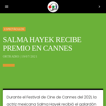
menu
chevron_right
ESPECTÁCULOS
SALMA HAYEK RECIBE
PREMIO EN CANNES
ORTRADIO | 19/07/2021
Durante el Festival de Cine de Cannes del 2021, la
actriz mexicana Salma Hayek recibió el galardón