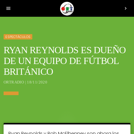
menu
chevron_right
ESPECTÁCULOS
RYAN REYNOLDS ES DUEÑO
DE UN EQUIPO DE FÚTBOL
BRITÁNICO
ORTRADIO | 18/11/2020
Ryan Reynolds y Rob McElhenney son ahora los