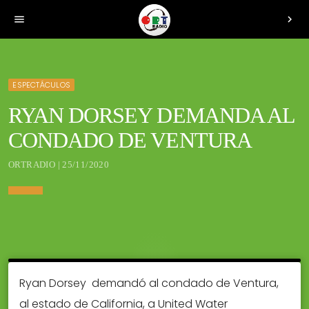
menu
chevron_right
ESPECTÁCULOS
RYAN DORSEY DEMANDA AL
CONDADO DE VENTURA
ORTRADIO | 25/11/2020
Ryan Dorsey demandó al condado de Ventura,
al estado de California, a United Water