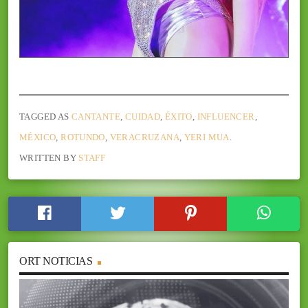
TAGGED AS
CANTANTE
,
CUIDAD
,
ÉXITO
,
INFLUENCER
,
MÉXICO
,
ROTUNDO
,
VERACRUZANA
,
YERI MUA
.
WRITTEN BY
STAFF
ORT NOTICIAS