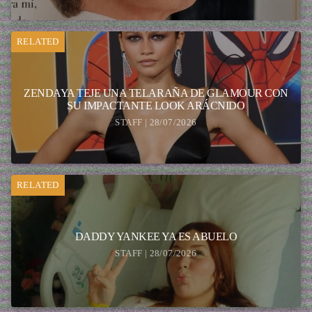
RELATED
ZENDAYA TEJE UNA TELARAÑA DE GLAMOUR CON
SU IMPACTANTE LOOK ARÁCNIDO
STAFF | 28/07/2026
RELATED
DADDY YANKEE YA ES ABUELO
STAFF | 28/07/2026