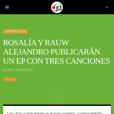
menu
chevron_right
ESPECTÁCULOS
ROSALÍA Y RAUW
ALEJANDRO PUBLICARÁN
UN EP CON TRES CANCIONES
STAFF | 14/03/2023
Los dos cantantes que son pareja, compartirán