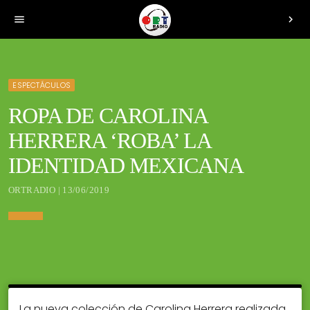
menu
chevron_right
ESPECTÁCULOS
ROPA DE CAROLINA
HERRERA ‘ROBA’ LA
IDENTIDAD MEXICANA
ORTRADIO | 13/06/2019
La nueva colección de Carolina Herrera realizada