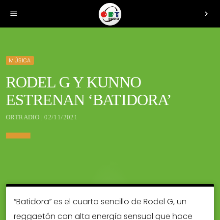
menu
chevron_right
MÚSICA
RODEL G Y KUNNO
ESTRENAN ‘BATIDORA’
ORTRADIO | 02/11/2021
“Batidora” es el cuarto sencillo de Rodel G, un
reggaetón con alta energía sensual que hace