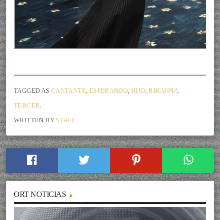
TAGGED AS
CANTANTE
,
ESPERANDO
,
HIJO
,
RIHANNA
,
TERCER
.
WRITTEN BY
STAFF
ORT NOTICIAS