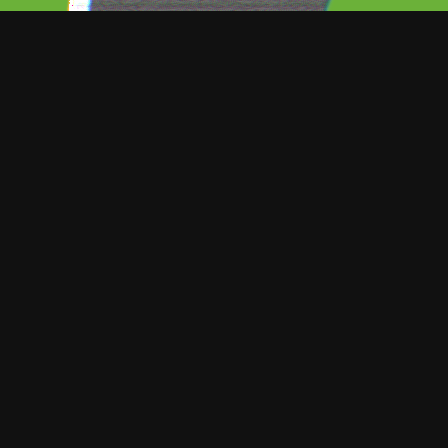
or primera vez a su hija adoptiva en una
 de Instagram donde se puede ver al
das a su pequeña hija.
 sueco Jwan Yosef adopataron a la
 diciembre, aunque no se sabe mucho
”.