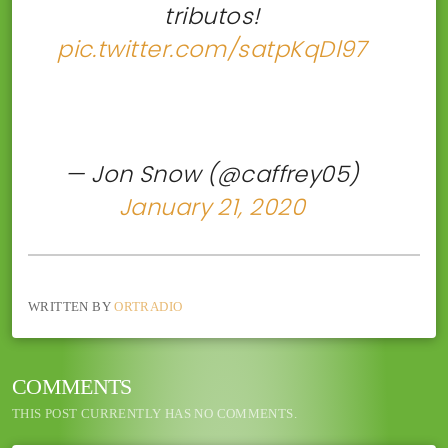
tributos!
pic.twitter.com/satpKqDl97
— Jon Snow (@caffrey05)
January 21, 2020
WRITTEN BY
ORTRADIO
COMMENTS
THIS POST CURRENTLY HAS NO COMMENTS.