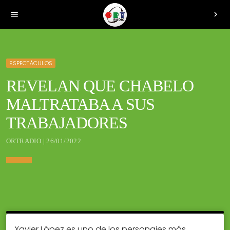
menu
chevron_right
ESPECTÁCULOS
REVELAN QUE CHABELO
MALTRATABA A SUS
TRABAJADORES
ORTRADIO | 26/01/2022
Xavier López es uno de los personajes más