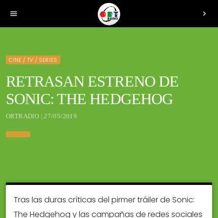
menu
chevron_right
CINE / TV / SERIES
RETRASAN ESTRENO DE
SONIC: THE HEDGEHOG
ORTRADIO | 27/05/2019
Tras las duras críticas del pirmer tráiler de Sonic:
The Hedgehog y las campañas de redes sociales