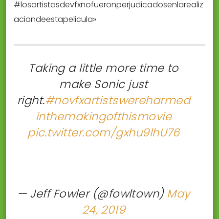
#losartistasdevfxnofueronperjudicadosenlarealiz
aciondeestapelicula»
Taking a little more time to
make Sonic just
right.
#novfxartistswereharmed
inthemakingofthismovie
pic.twitter.com/gxhu9lhU76
— Jeff Fowler (@fowltown)
May
24, 2019