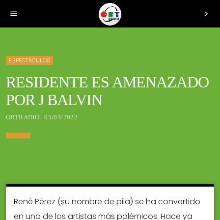
menu
chevron_right
ESPECTÁCULOS
RESIDENTE ES AMENAZADO
POR J BALVIN
ORTRADIO | 05/03/2022
René Pérez (su nombre de pila) se ha convertido
en uno de los artistas más polémicos. Hace ya