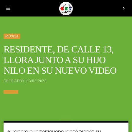
menu
chevron_right
MÚSICA
RESIDENTE, DE CALLE 13,
LLORA JUNTO A SU HIJO
NILO EN SU NUEVO VIDEO
ORTRADIO | 03/03/2020
El rapero puertorriqueño lanzó “René”, su