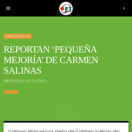
menu
chevron_right
ESPECTÁCULOS
REPORTAN ‘PEQUEÑA
MEJORÍA’ DE CARMEN
SALINAS
ORTRADIO | 01/12/2021
Carmen Plascencia, nieta de Carmen Salinas dio