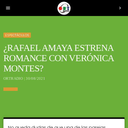
menu
chevron_right
ESPECTÁCULOS
¿RAFAEL AMAYA ESTRENA
ROMANCE CON VERÓNICA
MONTES?
ORTRADIO | 30/08/2021
No queda dudas de que una de las parejas