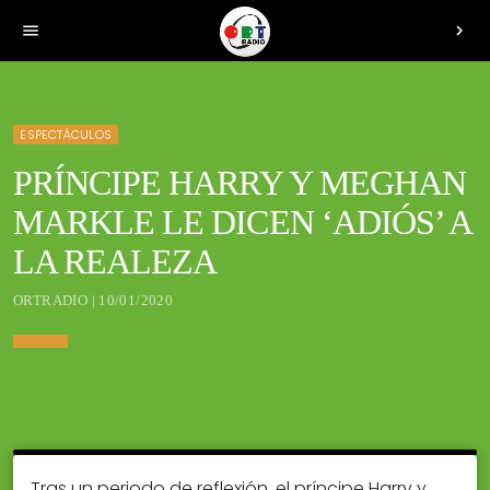
menu
chevron_right
ESPECTÁCULOS
PRÍNCIPE HARRY Y MEGHAN
MARKLE LE DICEN ‘ADIÓS’ A
LA REALEZA
ORTRADIO | 10/01/2020
Tras un periodo de reflexión, el príncipe Harry y