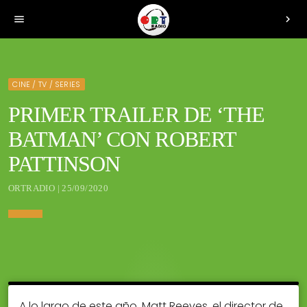
menu
chevron_right
CINE / TV / SERIES
PRIMER TRAILER DE ‘THE
BATMAN’ CON ROBERT
PATTINSON
ORTRADIO | 25/09/2020
A lo largo de este año, Matt Reeves, el director de