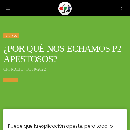
menu
chevron_right
VARIOS
¿POR QUÉ NOS ECHAMOS P2
APESTOSOS?
ORTRADIO | 10/09/2022
Puede que la explicación apeste, pero todo lo