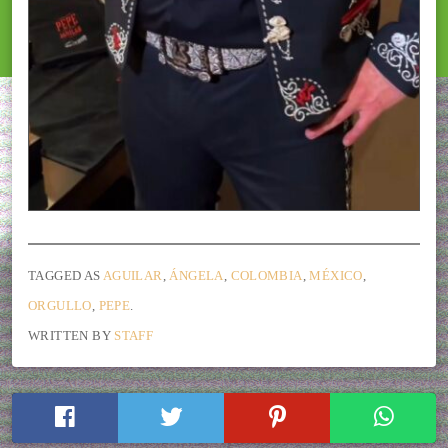
TAGGED AS
AGUILAR
,
ÁNGELA
,
COLOMBIA
,
MÉXICO
,
ORGULLO
,
PEPE
.
WRITTEN BY
STAFF