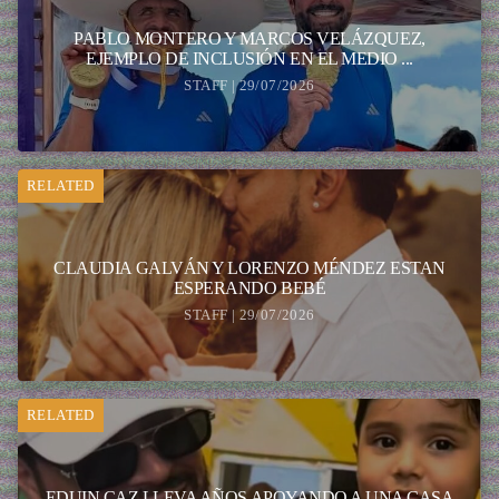
PABLO MONTERO Y MARCOS VELÁZQUEZ,
EJEMPLO DE INCLUSIÓN EN EL MEDIO ...
STAFF | 29/07/2026
RELATED
CLAUDIA GALVÁN Y LORENZO MÉNDEZ ESTAN
ESPERANDO BEBÉ
STAFF | 29/07/2026
RELATED
EDUIN CAZ LLEVA AÑOS APOYANDO A UNA CASA