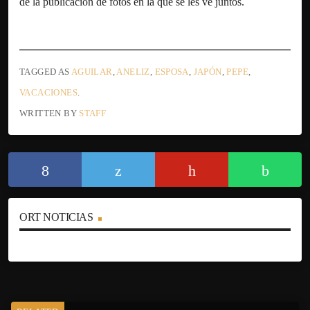
de la publicación de fotos en la que se les ve juntos.
TAGGED AS
AGUILAR
,
ANELIZ
,
ESPOSA
,
JAPÓN
,
PEPE
,
VACACIONES
.
WRITTEN BY
STAFF
ORT NOTICIAS