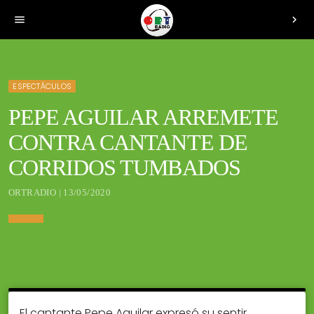
menu
chevron_right
ESPECTÁCULOS
PEPE AGUILAR ARREMETE
CONTRA CANTANTE DE
CORRIDOS TUMBADOS
ORTRADIO | 13/05/2020
El cantante Pepe Aguilar expresó su sentir