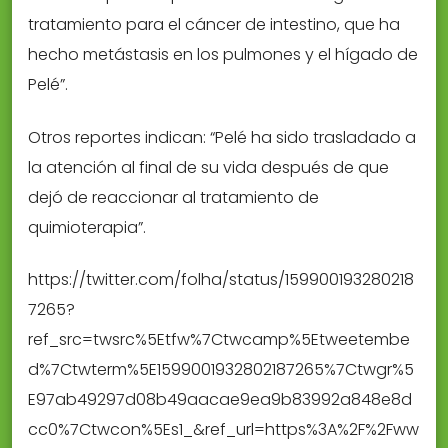
tratamiento para el cáncer de intestino, que ha
hecho metástasis en los pulmones y el hígado de
Pelé”.
Otros reportes indican: “Pelé ha sido trasladado a
la atención al final de su vida después de que
dejó de reaccionar al tratamiento de
quimioterapia”.
https://twitter.com/folha/status/159900193280218
7265?
ref_src=twsrc%5Etfw%7Ctwcamp%5Etweetembe
d%7Ctwterm%5E1599001932802187265%7Ctwgr%5
E97ab49297d08b49aacae9ea9b83992a848e8d
cc0%7Ctwcon%5Es1_&ref_url=https%3A%2F%2Fww