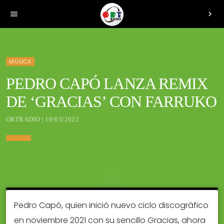
menu
chevron_right
MÚSICA
PEDRO CAPÓ LANZA REMIX
DE ‘GRACIAS’ CON FARRUKO
ORTRADIO | 19/03/2022
Pedro Capó, quien inició nuevo ciclo discográfico
en noviembre 2021 con su sencillo Gracias, ahora