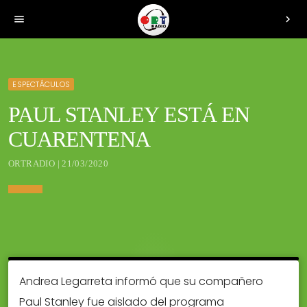
menu
chevron_right
ESPECTÁCULOS
PAUL STANLEY ESTÁ EN
CUARENTENA
ORTRADIO | 21/03/2020
Andrea Legarreta informó que su compañero
Paul Stanley fue aislado del programa