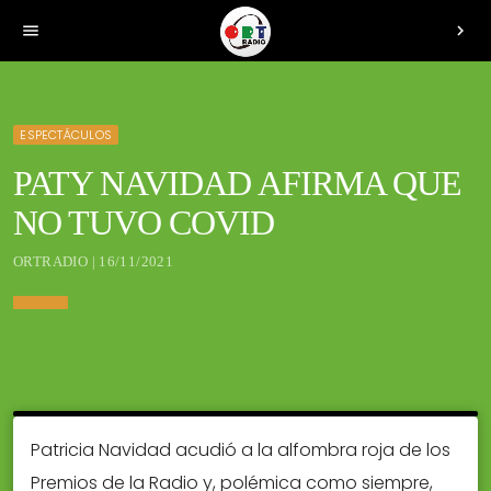
menu
chevron_right
ESPECTÁCULOS
PATY NAVIDAD AFIRMA QUE
NO TUVO COVID
ORTRADIO | 16/11/2021
Patricia Navidad acudió a la alfombra roja de los
Premios de la Radio y, polémica como siempre,