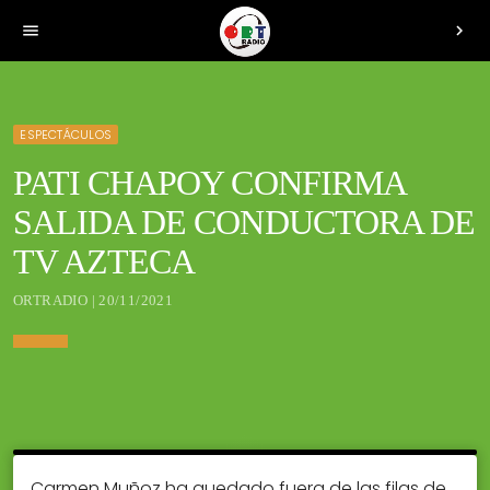
menu
chevron_right
ESPECTÁCULOS
PATI CHAPOY CONFIRMA
SALIDA DE CONDUCTORA DE
TV AZTECA
ORTRADIO | 20/11/2021
Carmen Muñoz ha quedado fuera de las filas de