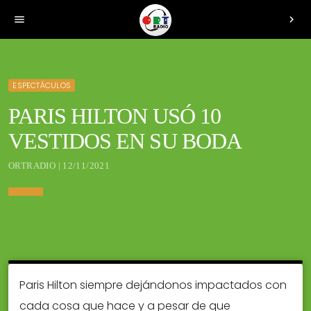
menu
chevron_right
ESPECTÁCULOS
PARIS HILTON USÓ 10
VESTIDOS EN SU BODA
ORTRADIO | 12/11/2021
Paris Hilton siempre dejándonos impactados con
cada cosa que hace y a pesar de que