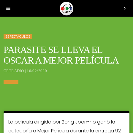
menu
chevron_right
ESPECTÁCULOS
PARASITE SE LLEVA EL
OSCAR A MEJOR PELÍCULA
ORTRADIO | 10/02/2020
La película dirigida por Bong Joon-ho ganó la
categoría a Mejor Película durante la entrega 92