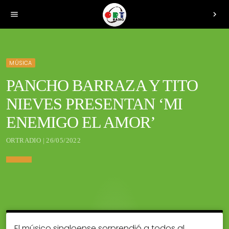
menu
chevron_right
MÚSICA
PANCHO BARRAZA Y TITO
NIEVES PRESENTAN ‘MI
ENEMIGO EL AMOR’
ORTRADIO | 26/05/2022
El músico sinaloense sorprendió a todos al