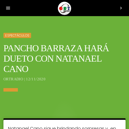
menu
chevron_right
ESPECTÁCULOS
PANCHO BARRAZA HARÁ
DUETO CON NATANAEL
CANO
ORTRADIO | 12/11/2020
Natanael Cano sigue brindando sorpresas y en