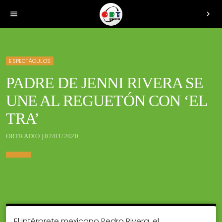
menu
chevron_right
ESPECTÁCULOS
PADRE DE JENNI RIVERA SE
UNE AL REGUETÓN CON ‘EL
TRA’
ORTRADIO | 02/01/2020
El intérprete mexicano Pedro Rivera, el