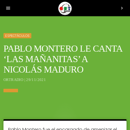
menu
chevron_right
ESPECTÁCULOS
PABLO MONTERO LE CANTA
‘LAS MAÑANITAS’ A
NICOLÁS MADURO
ORTRADIO | 29/11/2021
Pablo Montero fue el encargado de amenizar el