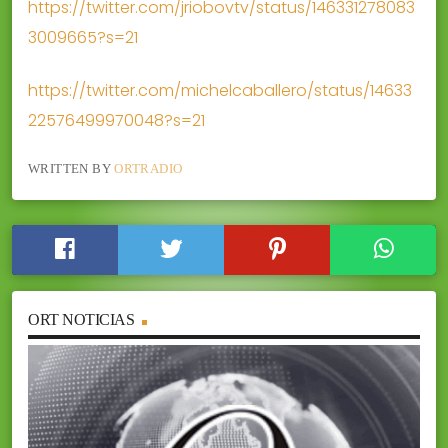
https://twitter.com/jriobovtv/status/146331278083
3009665?s=21
https://twitter.com/michelcaballero/status/14633
22576499970048?s=21
WRITTEN BY
ORTRADIO
ORT NOTICIAS