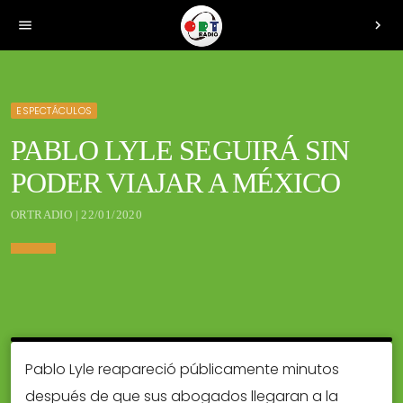
menu
chevron_right
ESPECTÁCULOS
PABLO LYLE SEGUIRÁ SIN
PODER VIAJAR A MÉXICO
ORTRADIO | 22/01/2020
Pablo Lyle reapareció públicamente minutos
después de que sus abogados llegaran a la