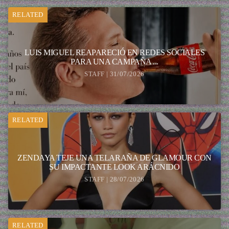
RELATED
LUIS MIGUEL REAPARECIÓ EN REDES SOCIALES
PARA UNA CAMPAÑA ...
STAFF | 31/07/2026
RELATED
ZENDAYA TEJE UNA TELARAÑA DE GLAMOUR CON
SU IMPACTANTE LOOK ARÁCNIDO
STAFF | 28/07/2026
RELATED