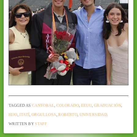
TAGGED AS
CANTORAL
,
COLORADO
,
EEUU
,
GRADUACIÓN
,
HIJO
,
ITATÍ
,
ORGULLOSA
,
ROBERTO
,
UNIVERSIDAD
.
WRITTEN BY
STAFF