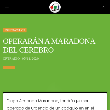
menu
chevron_right
ESPECTÁCULOS
OPERARÁN A MARADONA
DEL CEREBRO
ORTRADIO | 05/11/2020
Diego Armando Maradona, tendrá que ser
operado de urgencia de un coágulo en en el