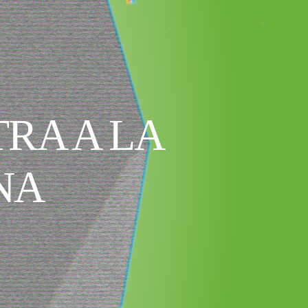
RA A LA
NA