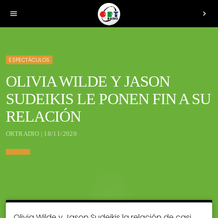
menu
chevron_right
ESPECTÁCULOS
OLIVIA WILDE Y JASON
SUDEIKIS LE PONEN FIN A SU
RELACIÓN
ORTRADIO | 18/11/2020
Olivia Wilde y Jason Sudeikis la relación de casi