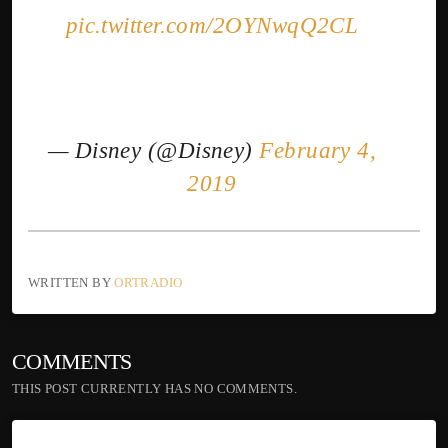
pic.twitter.com/2OYNwqQ2CL
— Disney (@Disney)
February 4,
2019
WRITTEN BY
ORTRADIO
COMMENTS
THIS POST CURRENTLY HAS NO COMMENTS.