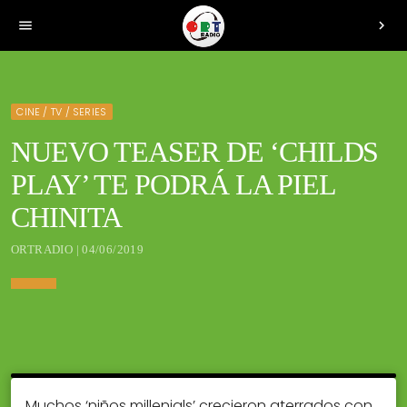
menu
chevron_right
CINE / TV / SERIES
NUEVO TEASER DE ‘CHILDS
PLAY’ TE PODRÁ LA PIEL
CHINITA
ORTRADIO | 04/06/2019
Muchos ‘niños millenials’ crecieron aterrados con