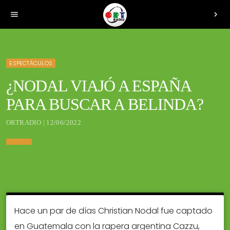
menu
chevron_right
ESPECTÁCULOS
¿NODAL VIAJÓ A ESPAÑA
PARA BUSCAR A BELINDA?
ORTRADIO | 12/06/2022
Hace un par de días Christian Nodal fue captado
en Guatemala con la rapera argentina Cazzu,