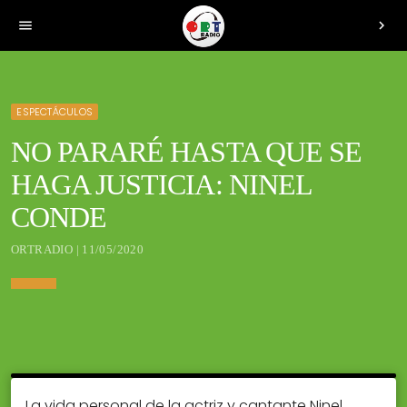
menu
chevron_right
ESPECTÁCULOS
NO PARARÉ HASTA QUE SE
HAGA JUSTICIA: NINEL
CONDE
ORTRADIO | 11/05/2020
La vida personal de la actriz y cantante Ninel