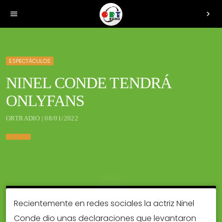
menu
chevron_right
ESPECTÁCULOS
NINEL CONDE TENDRÁ
ONLYFANS
ORTRADIO | 08/01/2022
Recientemente en redes sociales la actriz Ninel
Conde dio unas declaraciones que levantaron