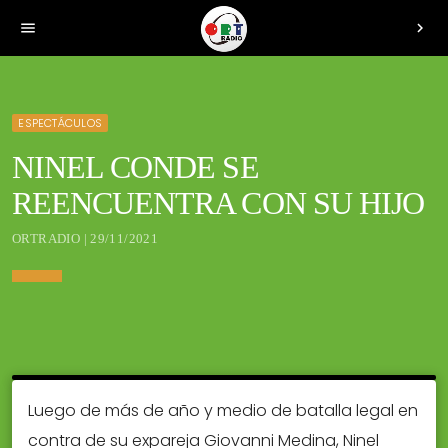
menu
chevron_right
ESPECTÁCULOS
NINEL CONDE SE
REENCUENTRA CON SU HIJO
ORTRADIO | 29/11/2021
Luego de más de año y medio de batalla legal en
contra de su expareja Giovanni Medina, Ninel