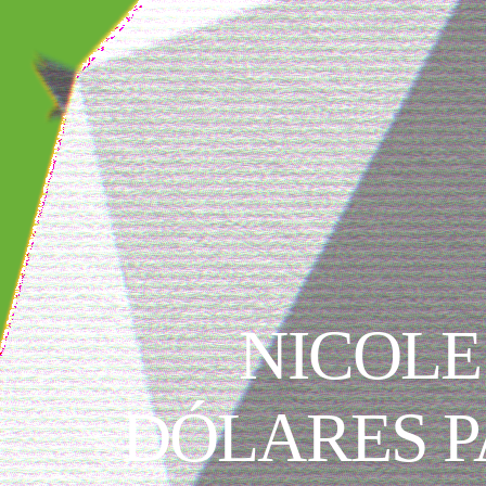
NICOLE
DÓLARES P