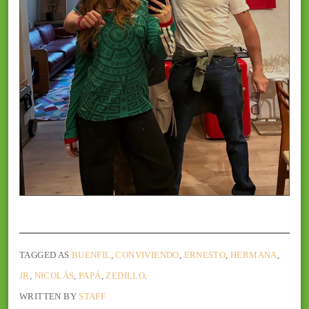
TAGGED AS
BUENFIL
,
CONVIVIENDO
,
ERNESTO
,
HERMANA
,
JR
,
NICOLÁS
,
PAPÁ
,
ZEDILLO
.
WRITTEN BY
STAFF