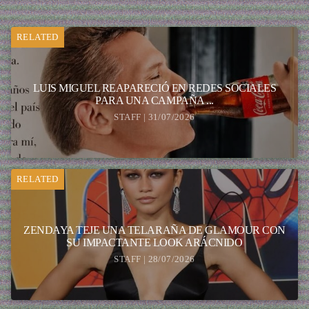
RELATED
LUIS MIGUEL REAPARECIÓ EN REDES SOCIALES
PARA UNA CAMPAÑA ...
STAFF | 31/07/2026
RELATED
ZENDAYA TEJE UNA TELARAÑA DE GLAMOUR CON
SU IMPACTANTE LOOK ARÁCNIDO
STAFF | 28/07/2026